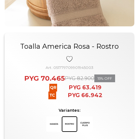
Toalla America Rosa - Rostro
051779709901945003
PYG
70.465
PYG
82.900
15
PYG
63.419
PYG
66.942
Variantes: