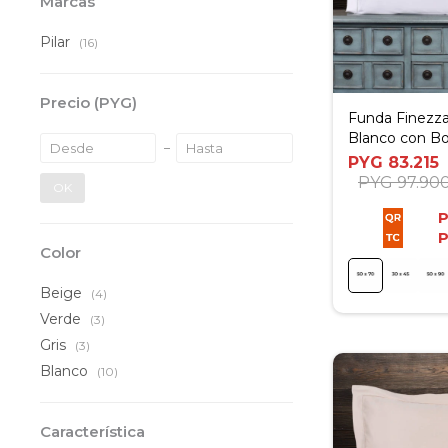
Marcas
Pilar
(16)
Precio
(PYG)
Funda Finezza
Blanco con Bo
50x70cm
PYG
83.215
PYG
97.90
OK
Color
Beige
(4)
Verde
(3)
Gris
(3)
Blanco
(10)
Característica