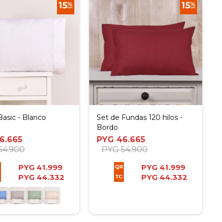
asic - Blanco
Set de Fundas 120 hilos -
Bordo
6.665
PYG
46.665
54.900
PYG
54.900
PYG
41.999
PYG
41.999
PYG
44.332
PYG
44.332