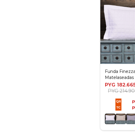
Funda Finezza
Matelaseadas 
PYG
182.66
PYG
214.9