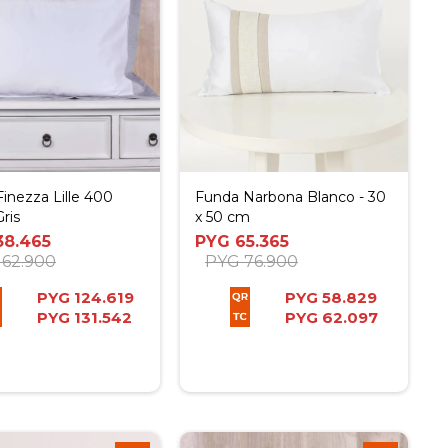
inezza Lille 400
Funda Narbona Blanco - 30
Gris
x 50 cm
38.465
PYG
65.365
162.900
PYG
76.900
PYG
124.619
PYG
58.829
PYG
131.542
PYG
62.097