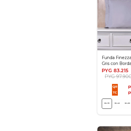
Funda Finezza
Gris con Borda
70
PYG
83.215
PYG
97.90