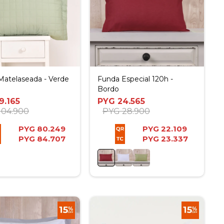
Matelaseada - Verde
Funda Especial 120h -
Bordo
9.165
PYG
24.565
104.900
PYG
28.900
PYG
80.249
PYG
22.109
PYG
84.707
PYG
23.337