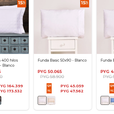
 400 hilos
Funda Basic 50x90 - Blanco
Funda B
- Blanco
5
PYG
50.065
PYG
4
00
PYG
58.900
PYG
PYG
164.399
PYG
45.059
PYG
173.532
PYG
47.562