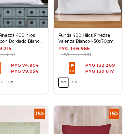
inezza 400 hilos
Funda 400 Hilos Finezza
 con Bordado Blanco
Valenza Blanco - 50x70cm
0cm
3.215
PYG
146.965
97.900
PYG
172.900
PYG
74.894
PYG
132.269
PYG
79.054
PYG
139.617