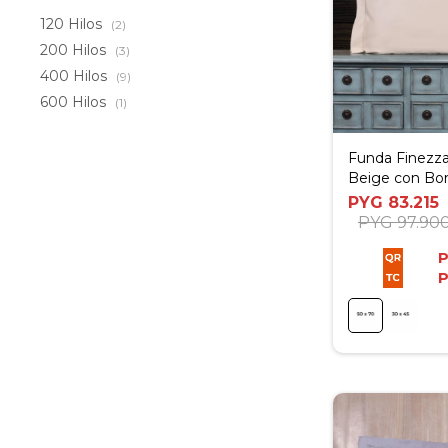
120 Hilos
(2)
200 Hilos
(3)
400 Hilos
(9)
600 Hilos
(1)
Funda Finezza
Beige con Bor
50x70cm
PYG
83.215
PYG
97.90