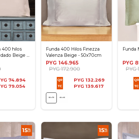
 400 hilos
Funda 400 Hilos Finezza
Funda 
dado Beige -
Valenza Beige - 50x70cm
PYG
146.965
PYG
8
0
PYG
172.900
PYG
PYG
74.894
PYG
132.269
PYG
79.054
PYG
139.617