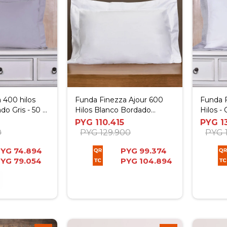
 400 hilos
Funda Finezza Ajour 600
Funda F
do Gris - 50 x
Hilos Blanco Bordado
Hilos - 
Blanco - 45 x 45
PYG
110.415
PYG
1
0
PYG
129.900
PYG
PYG
74.894
PYG
99.374
PYG
79.054
PYG
104.894