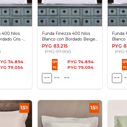
 400 hilos
Funda Finezza 400 hilos
Funda F
rdado Gris -
Blanco con Bordado Beige -
Blanco
50x70cm
- 50x7
PYG
83.215
PYG
8
0
PYG
97.900
PYG
PYG
74.894
PYG
74.894
PYG
79.054
PYG
79.054