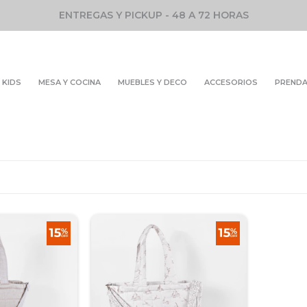
ENTREGAS Y PICKUP - 48 A 72 HORAS
KIDS
MESA Y COCINA
MUEBLES Y DECO
ACCESORIOS
PREND