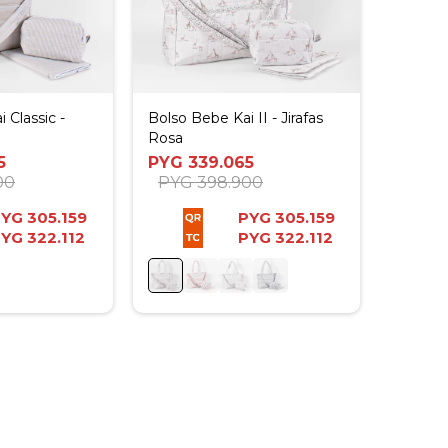
 Classic -
Bolso Bebe Kai II - Jirafas
Rosa
5
PYG
339.065
00
PYG
398.900
PYG
305.159
PYG
305.159
PYG
322.112
PYG
322.112