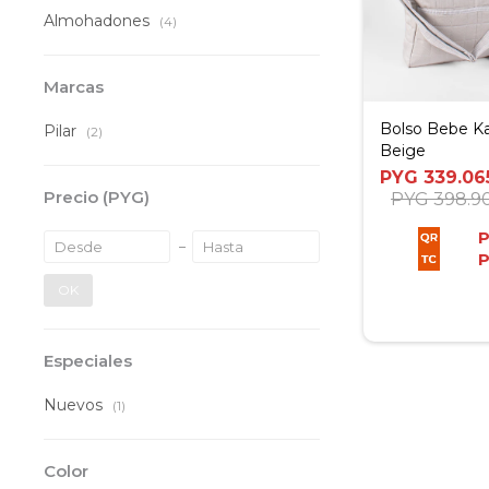
Almohadones
(4)
Marcas
Bolso Bebe Kai
Pilar
(2)
Beige
PYG
339.06
Precio
(PYG)
PYG
398.9
OK
Especiales
Nuevos
(1)
Color