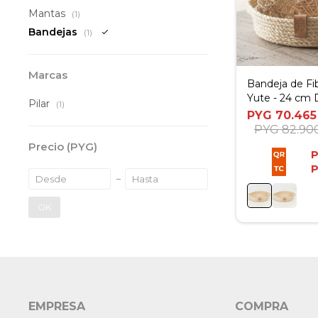
Mantas
(1)
Bandejas
(1)
Marcas
Bandeja de Fib
Yute - 24 cm
Pilar
(1)
PYG
70.465
PYG
82.90
Precio
(PYG)
OK
EMPRESA
COMPRA