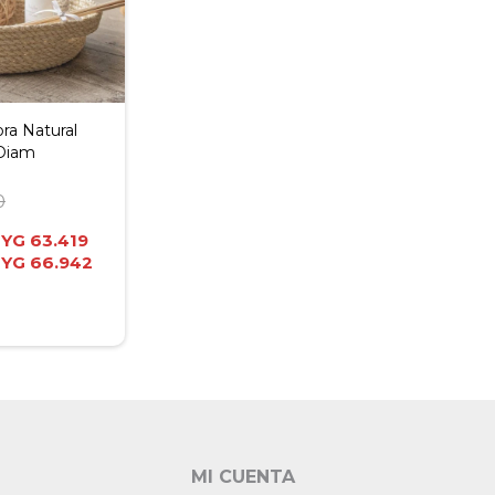
ra Natural
 Diam
0
PYG
63.419
PYG
66.942
MI CUENTA