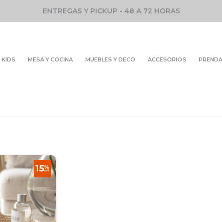
ENTREGAS Y PICKUP - 48 A 72 HORAS
KIDS
MESA Y COCINA
MUEBLES Y DECO
ACCESORIOS
PREND