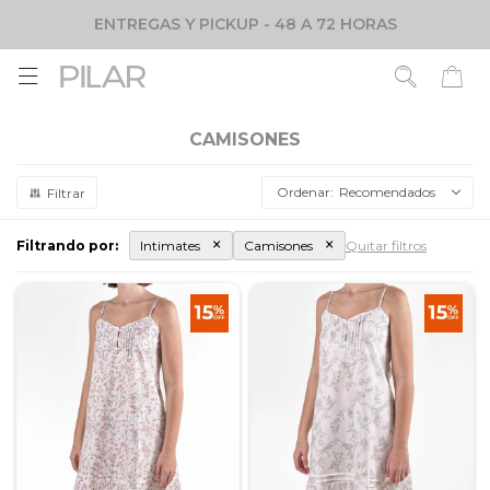
ENTREGAS Y PICKUP - 48 A 72 HORAS

CAMISONES
Recomendados
Filtrando por:
Intimates
Camisones
Quitar filtros