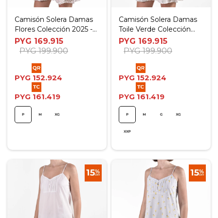
Camisón Solera Damas
Camisón Solera Damas
Flores Colección 2025 -
Toile Verde Colección
P
2025 - P
PYG
169.915
PYG
169.915
PYG
199.900
PYG
199.900
PYG
152.924
PYG
152.924
PYG
161.419
PYG
161.419