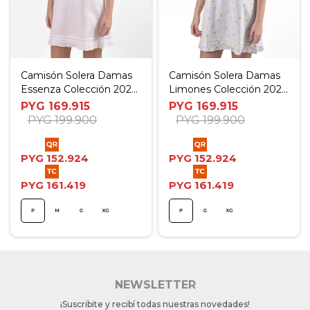
Camisón Solera Damas
Camisón Solera Damas
Essenza Colección 2025
Limones Colección 2025
- P
- P
PYG
169.915
PYG
169.915
PYG
199.900
PYG
199.900
PYG
152.924
PYG
152.924
PYG
161.419
PYG
161.419
NEWSLETTER
¡Suscribite y recibí todas nuestras novedades!