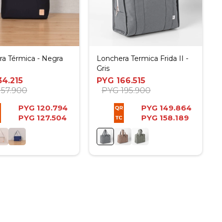
a Térmica - Negra
Lonchera Termica Frida II -
Gris
34.215
PYG
166.515
157.900
PYG
195.900
PYG
120.794
PYG
149.864
PYG
127.504
PYG
158.189