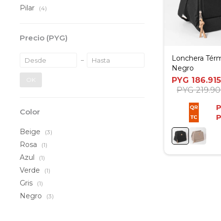
Pilar
(4)
Precio
(PYG)
Lonchera Térm
Negro
PYG
186.915
OK
PYG
219.9
Color
Beige
(3)
Rosa
(1)
Azul
(1)
Verde
(1)
Gris
(1)
Negro
(3)