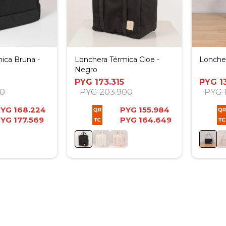
ica Bruna -
Lonchera Térmica Cloe -
Loncher
Negro
PYG
173.315
PYG
1
00
PYG
203.900
PYG
PYG
168.224
PYG
155.984
PYG
177.569
PYG
164.649