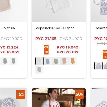
 - Natural
Repasador Yvy - Blanco
Delanta
PYG
19.900
PYG
21.165
PYG
24.900
PYG
1
PYG
PYG
15.224
PYG
19.049
PYG
16.069
PYG
20.107