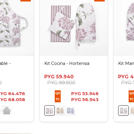
able -
Kit Cocina - Hortensia
Kit Man
PYG
59.940
PYG
4
0
PYG
99.900
PYG
PYG
64.476
PYG
53.946
PYG
68.058
PYG
56.943