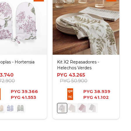
oplas - Hortensia
Kit X2 Repasadores -
Helechos Verdes
3.740
PYG
43.265
72.900
PYG
50.900
PYG
39.366
PYG
38.939
PYG
41.553
PYG
41.102