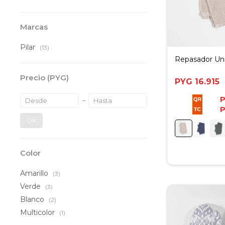
Marcas
Pilar
(13)
Repasador Uni
Precio
(PYG)
PYG
16.915
OK
Color
Amarillo
(3)
Verde
(3)
Blanco
(2)
Multicolor
(1)