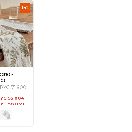
dores -
des
PYG
71.900
PYG
55.004
PYG
58.059