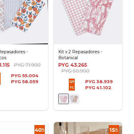
 Repasadores -
Kit x 2 Repasadores -
cos
Botanical
1.115
PYG
71.900
PYG
43.265
PYG
50.900
PYG
55.004
PYG
58.059
PYG
38.939
PYG
41.102