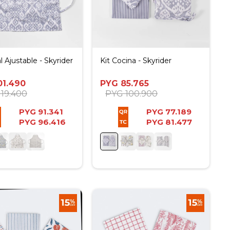
l Ajustable - Skyrider
Kit Cocina - Skyrider
01.490
PYG
85.765
119.400
PYG
100.900
PYG
91.341
PYG
77.189
PYG
96.416
PYG
81.477