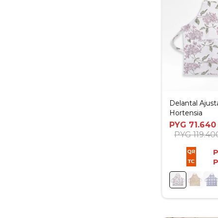
Delantal Ajust
Hortensia
PYG
71.640
PYG
119.40