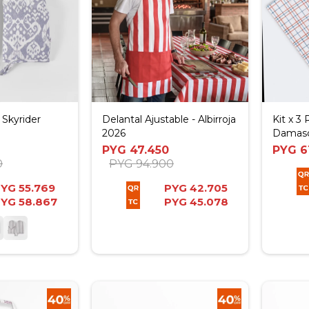
 Skyrider
Delantal Ajustable - Albirroja
Kit x 3
2026
Damas
PYG
47.450
PYG
6
0
PYG
94.900
PYG
55.769
PYG
42.705
PYG
58.867
PYG
45.078