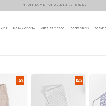
ENTREGAS Y PICKUP - 48 A 72 HORAS
KIDS
MESA Y COCINA
MUEBLES Y DECO
ACCESORIOS
PREND