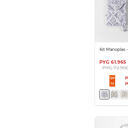
Kit Manoplas -
PYG
61.965
PYG
72.90