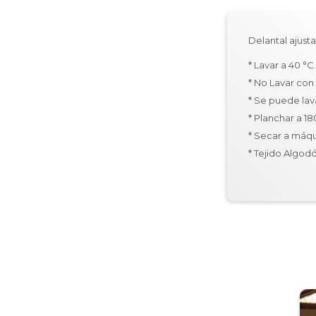
Delantal ajus
* Lavar a 40 °C
* No Lavar con
* Se puede lav
* Planchar a 1
* Secar a máqu
* Tejido Algod