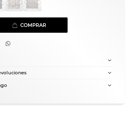
COMPRAR

evoluciones
ago