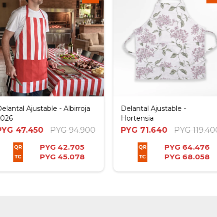
elantal Ajustable - Albirroja
Delantal Ajustable -
2026
Hortensia
PYG
47.450
PYG
94.900
PYG
71.640
PYG
119.40
PYG
42.705
PYG
64.476
PYG
45.078
PYG
68.058