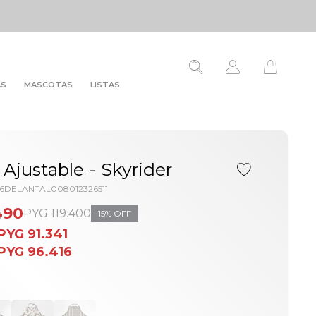
AS
MASCOTAS
LISTAS
 Ajustable - Skyrider
26DELANTAL008012326511
490
PYG
119.400
15
PYG
91.341
PYG
96.416