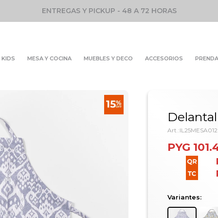
ENTREGAS Y PICKUP - 48 A 72 HORAS
KIDS
MESA Y COCINA
MUEBLES Y DECO
ACCESORIOS
PREND
Delantal
IL25MESA01
PYG
101.
Variantes: