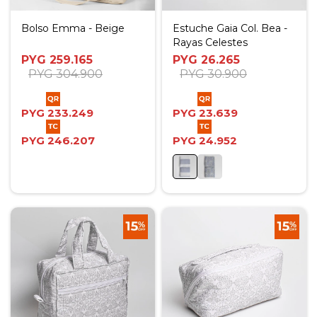
Bolso Emma - Beige
Estuche Gaia Col. Bea -
Rayas Celestes
PYG
259.165
PYG
26.265
PYG
304.900
PYG
30.900
PYG
233.249
PYG
23.639
PYG
246.207
PYG
24.952