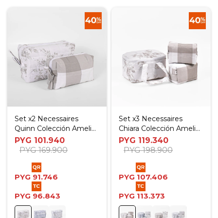
Set x2 Necessaires
Set x3 Necessaires
Quinn Colección Amelia
Chiara Colección Amelia
- Rosas Beige
- Rosas Beige
PYG
101.940
PYG
119.340
PYG
169.900
PYG
198.900
PYG
91.746
PYG
107.406
PYG
96.843
PYG
113.373