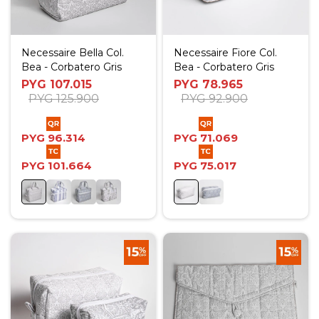
Necessaire Bella Col.
Necessaire Fiore Col.
Bea - Corbatero Gris
Bea - Corbatero Gris
PYG
107.015
PYG
78.965
PYG
125.900
PYG
92.900
PYG
96.314
PYG
71.069
PYG
101.664
PYG
75.017