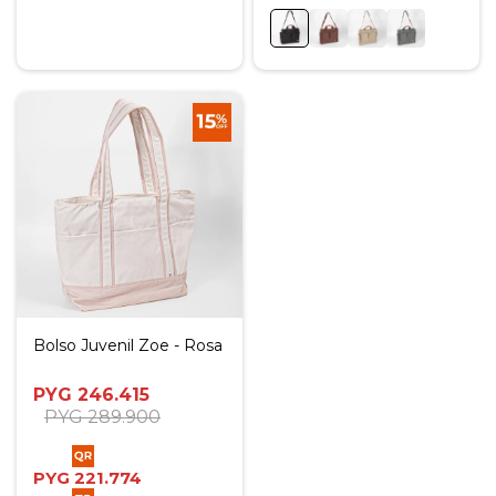
Bolso Juvenil Zoe - Rosa
PYG
246.415
PYG
289.900
PYG
221.774