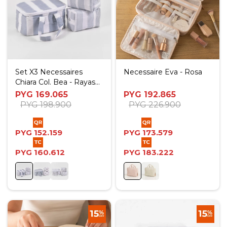
Set X3 Necessaires
Necessaire Eva - Rosa
Chiara Col. Bea - Rayas
Celestes
PYG
169.065
PYG
192.865
PYG
198.900
PYG
226.900
PYG
152.159
PYG
173.579
PYG
160.612
PYG
183.222