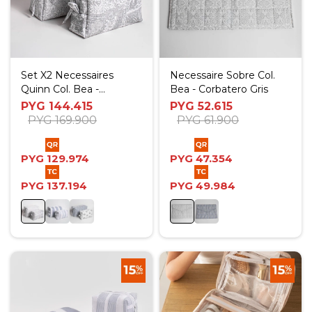
Set X2 Necessaires
Necessaire Sobre Col.
Quinn Col. Bea -
Bea - Corbatero Gris
Corbatero Gris
PYG
144.415
PYG
52.615
PYG
169.900
PYG
61.900
PYG
129.974
PYG
47.354
PYG
137.194
PYG
49.984