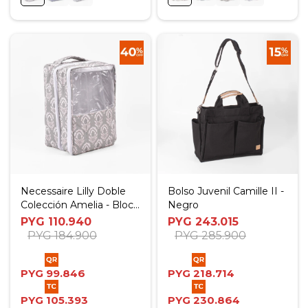
Necessaire Lilly Doble
Bolso Juvenil Camille II -
Colección Amelia - Block
Negro
Print
PYG
110.940
PYG
243.015
PYG
184.900
PYG
285.900
PYG
99.846
PYG
218.714
PYG
105.393
PYG
230.864