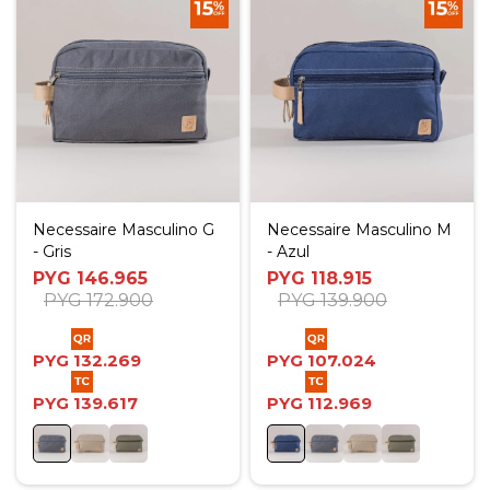
Necessaire Masculino G
Necessaire Masculino M
- Gris
- Azul
PYG
146.965
PYG
118.915
PYG
172.900
PYG
139.900
PYG
132.269
PYG
107.024
PYG
139.617
PYG
112.969