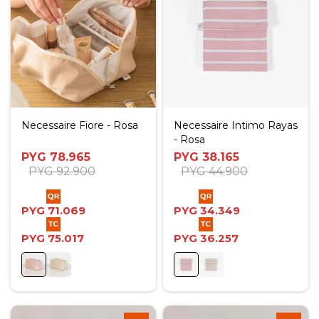
Necessaire Fiore - Rosa
Necessaire Intimo Rayas
- Rosa
PYG
78.965
PYG
38.165
PYG
92.900
PYG
44.900
PYG
71.069
PYG
34.349
PYG
75.017
PYG
36.257