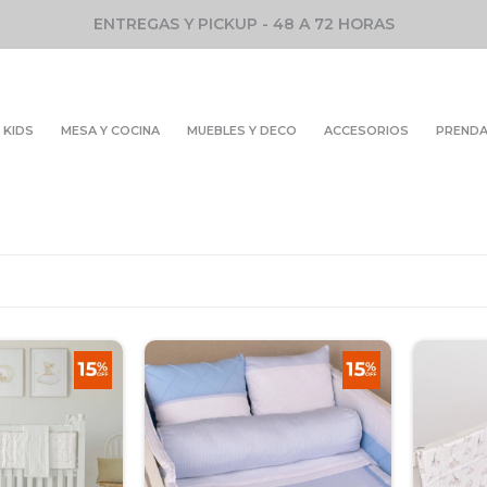
ENTREGAS Y PICKUP - 48 A 72 HORAS
KIDS
MESA Y COCINA
MUEBLES Y DECO
ACCESORIOS
PREND