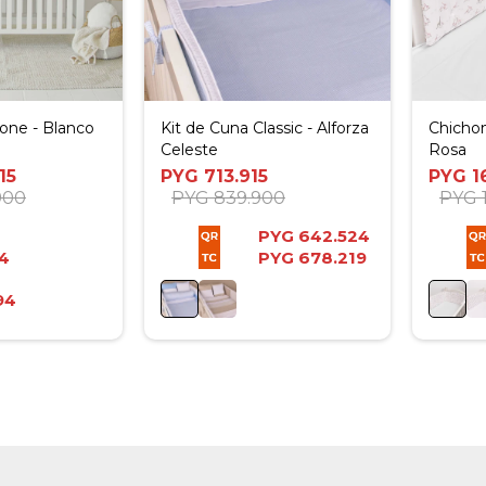
tone - Blanco
Kit de Cuna Classic - Alforza
Chichone
Celeste
Rosa
15
PYG
713.915
PYG
1
900
PYG
839.900
PYG
PYG
642.524
74
PYG
678.219
94