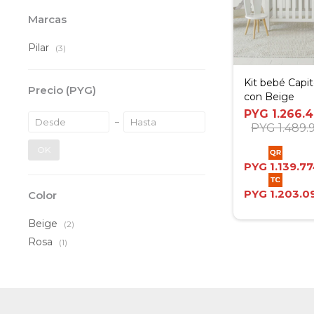
Marcas
Pilar
(3)
Kit bebé Capi
Precio
(PYG)
con Beige
PYG
1.266.4
PYG
1.489.
OK
PYG
1.139.7
PYG
1.203.0
Color
Beige
(2)
Rosa
(1)