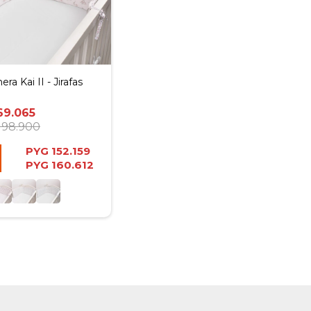
ra Kai II - Jirafas
69.065
198.900
PYG
152.159
PYG
160.612