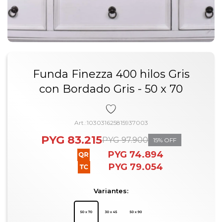
Funda Finezza 400 hilos Gris
con Bordado Gris - 50 x 70
103031625815937003
PYG
83.215
PYG
97.900
15
PYG
74.894
PYG
79.054
Variantes: