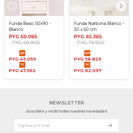
Funda Basic 50x90 -
Funda Narbona Blanco -
Blanco
30 x 50 cm
PYG
50.065
PYG
65.365
PYG
58.900
PYG
76.900
PYG
45.059
PYG
58.829
PYG
47.562
PYG
62.097
NEWSLETTER
¡Suscribite y recibí todas nuestras novedades!