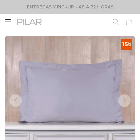
ENTREGAS Y PICKUP - 48 A 72 HORAS
