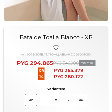
Bata de Toalla Blanco - XP
IO750501BATATOALLABLANCO06001050
PYG
294.865
PYG
346.900
15
PYG
265.379
PYG
280.122
Variantes: