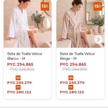
Bata de Toalla Velour
Bata de Toalla Velour
Blanco - M
Beige - M
PYG
294.865
PYG
294.865
PYG
346.900
PYG
346.900
PYG
265.379
PYG
265.379
PYG
280.122
PYG
280.122