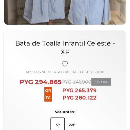
Bata de Toalla Infantil Celeste -
XP
IO75INFT0BATATOALLACELESTE060010
PYG
294.865
PYG
346.900
15
PYG
265.379
PYG
280.122
Variantes: