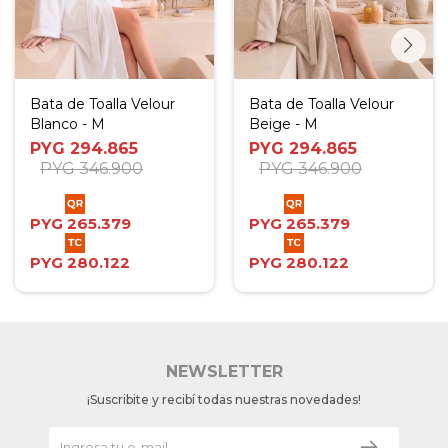
Bata de Toalla Velour
Bata de Toalla Velour
Blanco - M
Beige - M
PYG
294.865
PYG
294.865
PYG
346.900
PYG
346.900
PYG
265.379
PYG
265.379
PYG
280.122
PYG
280.122
NEWSLETTER
¡Suscribite y recibí todas nuestras novedades!