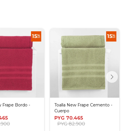
w Frape Bordo -
Toalla New Frape Cemento -
Cuerpo
465
PYG
70.465
.900
PYG
82.900