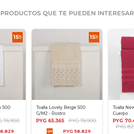
PRODUCTOS QUE TE PUEDEN INTERESAR
o 500
Toalla Lovely Beige 500
Toalla Ne
G/M2 - Rostro
Cuerpo
G
76.900
PYG
65.365
PYG
76.900
PYG
70.
PYG
82
8.829
PYG
58.829