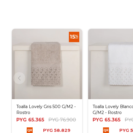
Toalla Lovely Gris 500 G/M2 -
Toalla Lovely Blanc
Rostro
G/M2 - Rostro
PYG
65.365
PYG
76.900
PYG
65.365
PY
PYG
58.829
PYG
5