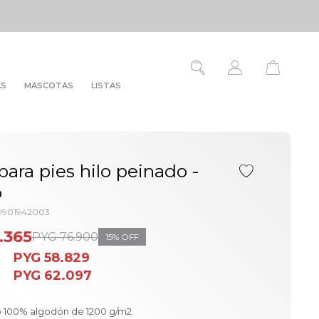
AS
MASCOTAS
LISTAS
 para pies hilo peinado -
o
09901942003
.365
PYG
76.900
15
PYG
58.829
PYG
62.097
o 100% algodón de 1200 g/m2.