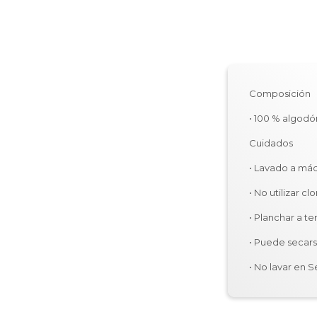
Composición
• 100 % algodó
Cuidados
• Lavado a má
• No utilizar clo
• Planchar a t
• Puede secars
• No lavar en S