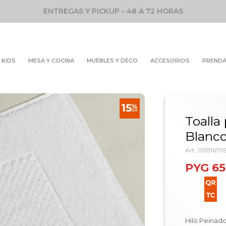
ENTREGAS Y PICKUP - 48 A 72 HORAS
KIDS
MESA Y COCINA
MUEBLES Y DECO
ACCESORIOS
PREND
Toalla
Blanc
0515167
PYG
65
Hilo Peinad