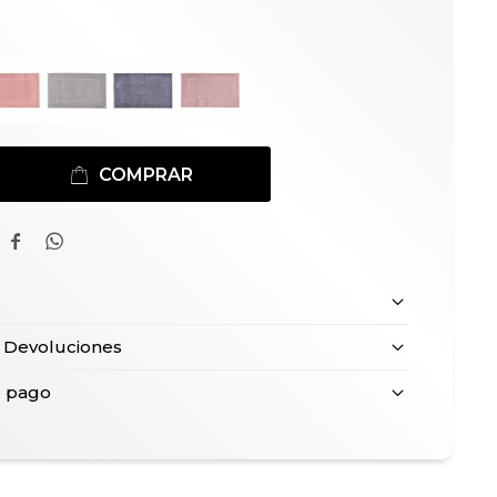
COMPRAR


 Devoluciones
e pago