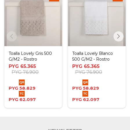
Toalla Lovely Gris 500
Toalla Lovely Blanco
G/M2 - Rostro
500 G/M2 - Rostro
PYG
65.365
PYG
65.365
PYG
76.900
PYG
76.900
PYG
58.829
PYG
58.829
PYG
62.097
PYG
62.097