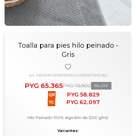
Toalla para pies hilo peinado -
Gris
IN50IMPOPIEPEINADO05151670990182
PYG
65.365
PYG
76.900
15
PYG
58.829
PYG
62.097
Hilo Peinado 100% algodón de 1200 g/m2.
Variantes: