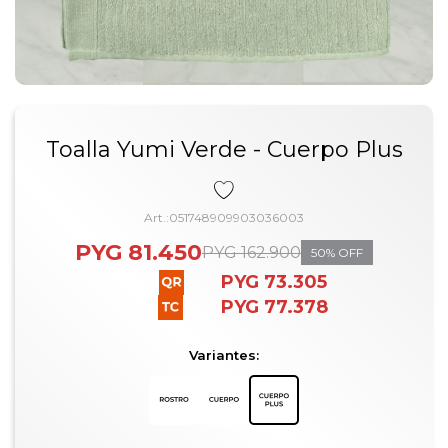
Toalla Yumi Verde - Cuerpo Plus
051748909903036003
PYG
81.450
PYG
162.900
50
PYG
73.305
PYG
77.378
Variantes: