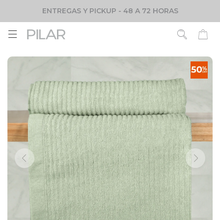
ENTREGAS Y PICKUP - 48 A 72 HORAS
