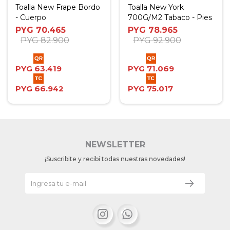
Toalla New Frape Bordo
Toalla New York
- Cuerpo
700G/M2 Tabaco - Pies
PYG
70.465
PYG
78.965
PYG
82.900
PYG
92.900
PYG
63.419
PYG
71.069
PYG
66.942
PYG
75.017
NEWSLETTER
¡Suscribite y recibí todas nuestras novedades!

