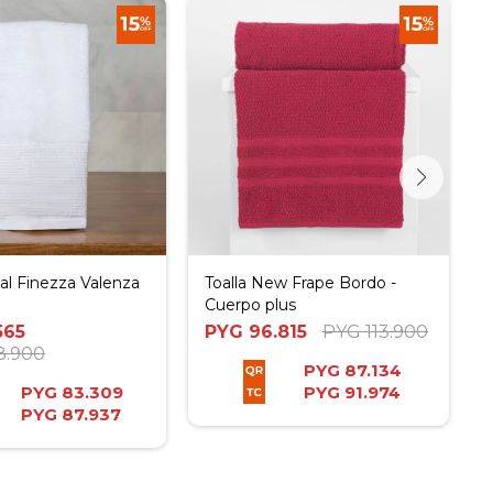
ial Finezza Valenza
Toalla New Frape Bordo -
Cuerpo plus
565
PYG
96.815
PYG
113.900
8.900
PYG
87.134
PYG
83.309
PYG
91.974
PYG
87.937