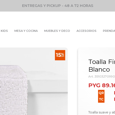
ENTREGAS Y PICKUP - 48 A 72 HORAS
KIDS
MESA Y COCINA
MUEBLES Y DECO
ACCESORIOS
PREND
Toalla F
Blanco
3510327099
PYG
89.1
Toalla suave y a