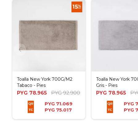
Toalla New York 700G/M2
Toalla New York 7
Tabaco - Pies
Gris - Pies
PYG
78.965
PYG
92.900
PYG
78.965
PY
PYG
71.069
PYG
7
PYG
75.017
PYG
7