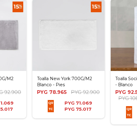
00G/M2
Toalla New York 700G/M2
Toalla Soc
Blanco - Pies
- Blanco
G
92.900
PYG
78.965
PYG
92.900
PYG
92.
PYG
10
1.069
PYG
71.069
5.017
PYG
75.017