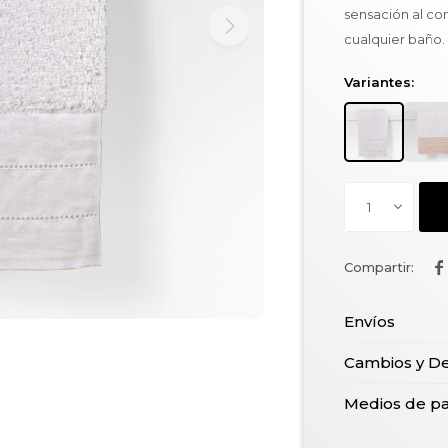
sensación al co
cualquier baño.
Variantes:
1

Envíos
Cambios y D
Medios de p