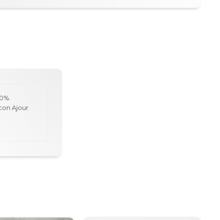
00%.
con Ajour