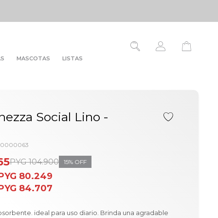
AS
MASCOTAS
LISTAS
inezza Social Lino -
00000063
65
PYG
104.900
15
PYG
80.249
PYG
84.707
bsorbente. ideal para uso diario. Brinda una agradable