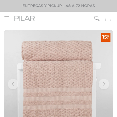
ENTREGAS Y PICKUP - 48 A 72 HORAS
