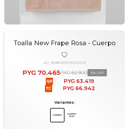
Toalla New Frape Rosa - Cuerpo
351181109903223003
PYG
70.465
PYG
82.900
15
PYG
63.419
PYG
66.942
Variantes: