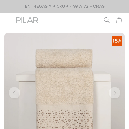
ENTREGAS Y PICKUP - 48 A 72 HORAS
