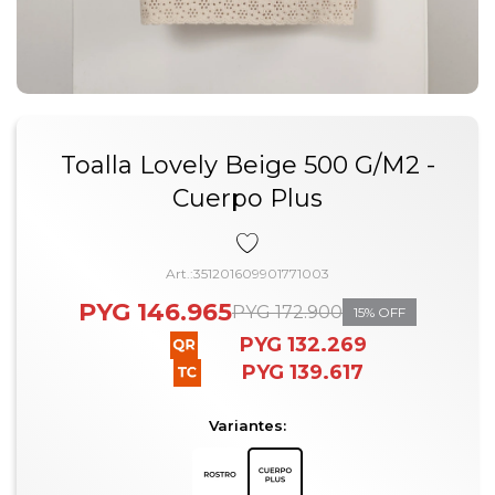
Toalla Lovely Beige 500 G/M2 -
Cuerpo Plus
351201609901771003
PYG
146.965
PYG
172.900
15
PYG
132.269
PYG
139.617
Variantes: