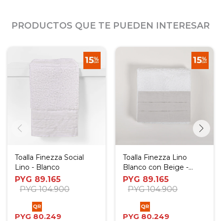
PRODUCTOS QUE TE PUEDEN INTERESAR
Toalla Finezza Social
Toalla Finezza Lino
Lino - Blanco
Blanco con Beige -
Social
PYG
89.165
PYG
89.165
PYG
104.900
PYG
104.900
PYG
80.249
PYG
80.249