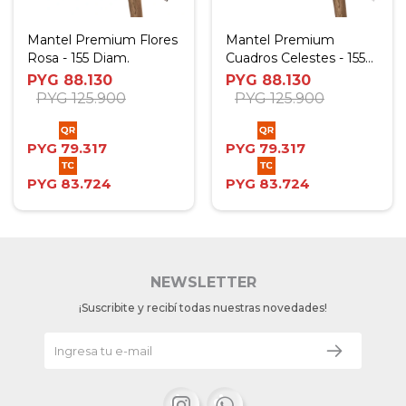
Mantel Premium Flores
Mantel Premium
Rosa - 155 Diam.
Cuadros Celestes - 155
Diam.
PYG
88.130
PYG
88.130
PYG
125.900
PYG
125.900
PYG
79.317
PYG
79.317
PYG
83.724
PYG
83.724
NEWSLETTER
¡Suscribite y recibí todas nuestras novedades!

