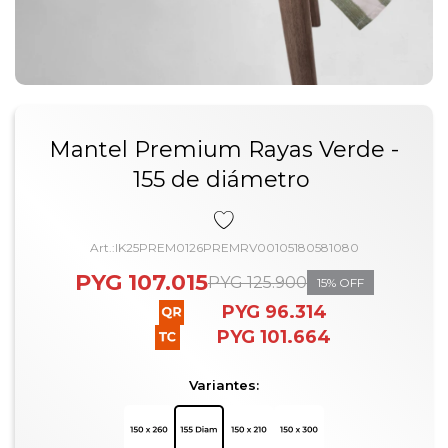
Mantel Premium Rayas Verde -
155 de diámetro
IK25PREM0126PREMRV00105180581080
PYG
107.015
PYG
125.900
15
PYG
96.314
PYG
101.664
Variantes: