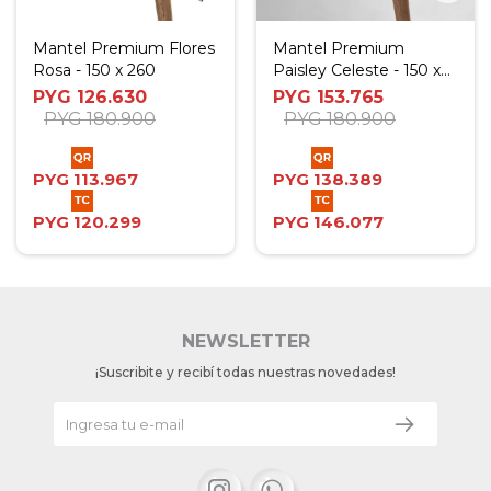
Mantel Premium Flores
Mantel Premium
Rosa - 150 x 260
Paisley Celeste - 150 x
260
PYG
126.630
PYG
153.765
PYG
180.900
PYG
180.900
PYG
113.967
PYG
138.389
PYG
120.299
PYG
146.077
NEWSLETTER
¡Suscribite y recibí todas nuestras novedades!

