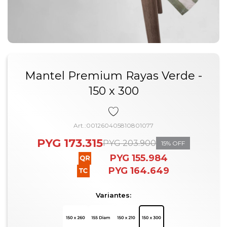
Mantel Premium Rayas Verde -
150 x 300
001260405810801077
PYG
173.315
PYG
203.900
15
PYG
155.984
PYG
164.649
Variantes: