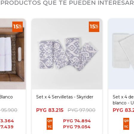
PRODUCTOS QUE TE PUEDEN INTERESAR
 Blanco
Set x 4 Servilletas - Skyrider
Set x 4 de
blanco - 
95.900
PYG
83.215
PYG
97.900
PYG
83.
73.364
PYG
74.894
7.439
PYG
79.054