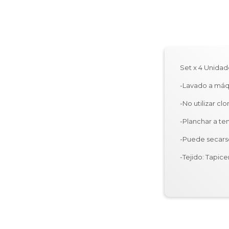
Set x 4 Unidad
-Lavado a máq
-No utilizar clo
-Planchar a t
-Puede secars
-Tejido: Tapi