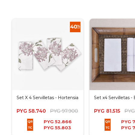
Set X 4 Servilletas - Hortensia
Set x4 Servilletas -
PYG
58.740
PYG
97.900
PYG
81.515
PYG
PYG
52.866
PYG
PYG
55.803
PYG
7