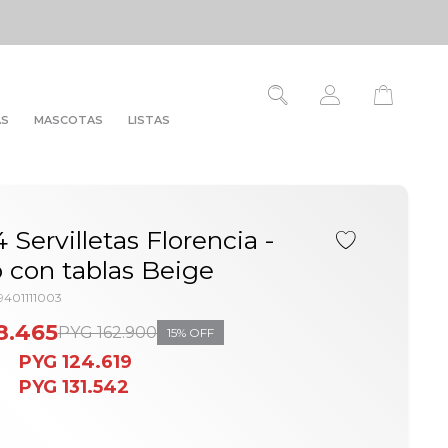
AS
MASCOTAS
LISTAS
 Servilletas Florencia -
 con tablas Beige
9401111003
8.465
PYG
162.900
15
PYG
124.619
PYG
131.542