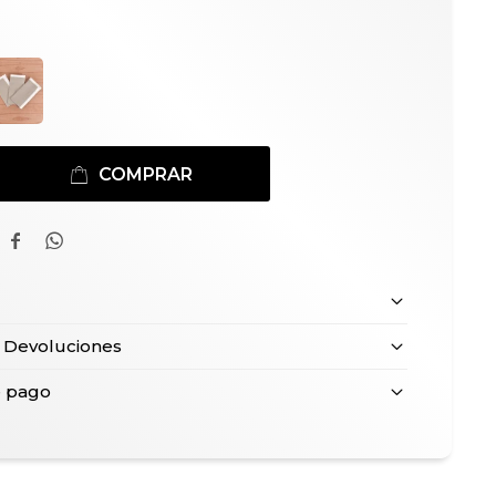
COMPRAR


 Devoluciones
e pago