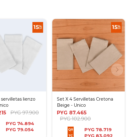
 servilletas lienzo
Set X 4 Servilletas Cretona
Unico
Beige - Unico
215
PYG
97.900
PYG
87.465
PYG
102.900
PYG
74.894
PYG
79.054
PYG
78.719
PYG
83.092