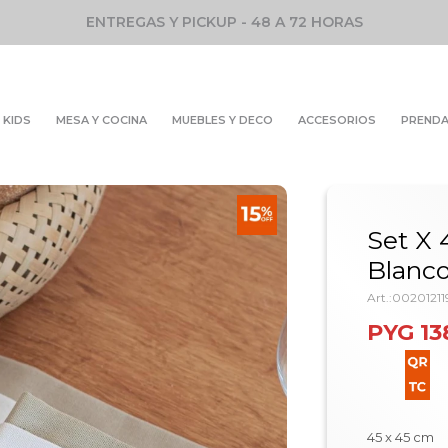
ENTREGAS Y PICKUP - 48 A 72 HORAS
KIDS
MESA Y COCINA
MUEBLES Y DECO
ACCESORIOS
PREND
Set X 4
Blanco
00201211
PYG
13
45 x 45 cm