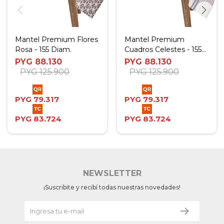
Mantel Premium Flores
Mantel Premium
Rosa - 155 Diam.
Cuadros Celestes - 155
Diam.
PYG
88.130
PYG
88.130
PYG
125.900
PYG
125.900
PYG
79.317
PYG
79.317
PYG
83.724
PYG
83.724
NEWSLETTER
¡Suscribite y recibí todas nuestras novedades!