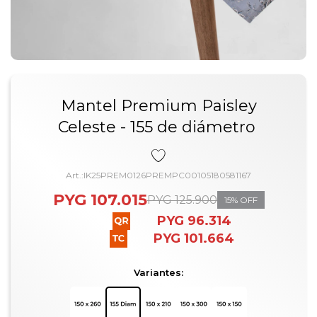
Mantel Premium Paisley
Celeste - 155 de diámetro
IK25PREM0126PREMPC00105180581167
PYG
107.015
PYG
125.900
15
PYG
96.314
PYG
101.664
Variantes: