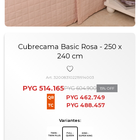
Cubrecama Basic Rosa - 250 x
240 cm
320083102219914003
PYG
514.165
PYG
604.900
15
PYG
462.749
PYG
488.457
Variantes: