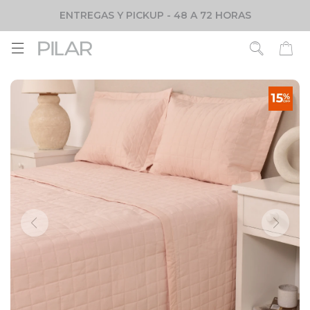
ENTREGAS Y PICKUP - 48 A 72 HORAS
