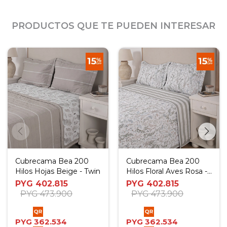
PRODUCTOS QUE TE PUEDEN INTERESAR
Cubrecama Bea 200
Cubrecama Bea 200
Hilos Hojas Beige - Twin
Hilos Floral Aves Rosa -
Twin
PYG
402.815
PYG
402.815
PYG
473.900
PYG
473.900
PYG
362.534
PYG
362.534