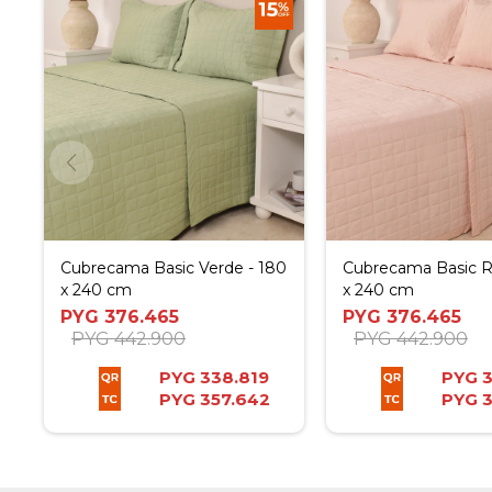
Cubrecama Basic Verde - 180
Cubrecama Basic R
x 240 cm
x 240 cm
PYG
376.465
PYG
376.465
PYG
442.900
PYG
442.900
PYG
338.819
PYG
3
PYG
357.642
PYG
3