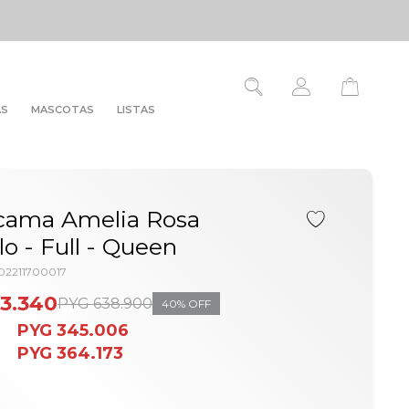
AS
MASCOTAS
LISTAS
cama Amelia Rosa
lo - Full - Queen
02211700017
3.340
PYG
638.900
40
PYG
345.006
PYG
364.173