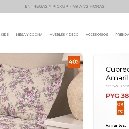
ENTREGAS Y PICKUP - 48 A 72 HORAS
KIDS
MESA Y COCINA
MUEBLES Y DECO
ACCESORIOS
PREND
Cubre
Amaril
3200729
PYG
38
Variantes: