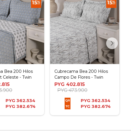
a Bea 200 Hilos
Cubrecama Bea 200 Hilos
t Celeste - Twin
Campo De Flores - Twin
.815
PYG
402.815
3.900
PYG
473.900
PYG
362.534
PYG
362.534
PYG
382.674
PYG
382.674