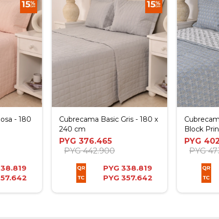
osa - 180
Cubrecama Basic Gris - 180 x
Cubrecam
240 cm
Block Prin
PYG
376.465
PYG
402
PYG
442.900
PYG
47
38.819
PYG
338.819
57.642
PYG
357.642