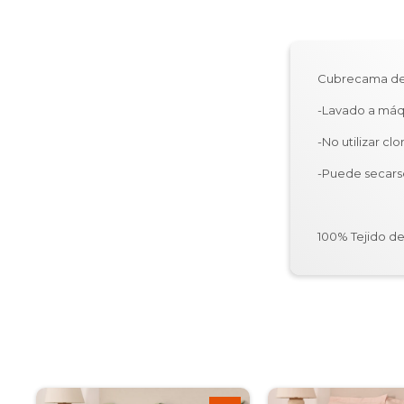
Cubrecama de c
-Lavado a máq
-No utilizar c
-Puede secars
100% Tejido d