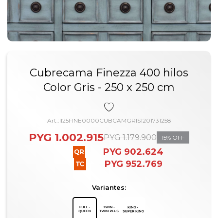
Cubrecama Finezza 400 hilos
Color Gris - 250 x 250 cm
II25FINE0000CUBCAMGRIS1201731258
PYG
1.002.915
PYG
1.179.900
15
PYG
902.624
PYG
952.769
Variantes: