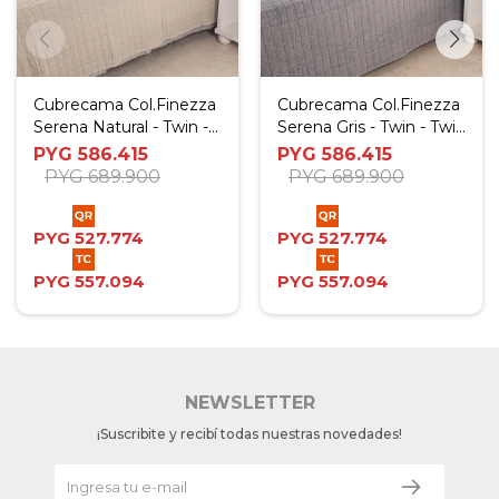
Cubrecama Col.Finezza
Cubrecama Col.Finezza
Serena Natural - Twin -
Serena Gris - Twin - Twin
Twin Plus
Plus
PYG
586.415
PYG
586.415
PYG
689.900
PYG
689.900
PYG
527.774
PYG
527.774
PYG
557.094
PYG
557.094
NEWSLETTER
¡Suscribite y recibí todas nuestras novedades!