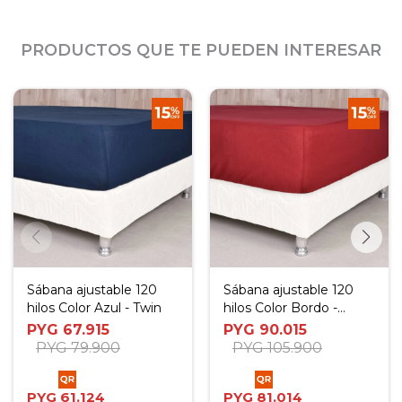
PRODUCTOS QUE TE PUEDEN INTERESAR
Sábana ajustable 120
Sábana ajustable 120
hilos Color Azul - Twin
hilos Color Bordo -
Camera
PYG
67.915
PYG
90.015
PYG
79.900
PYG
105.900
PYG
61.124
PYG
81.014