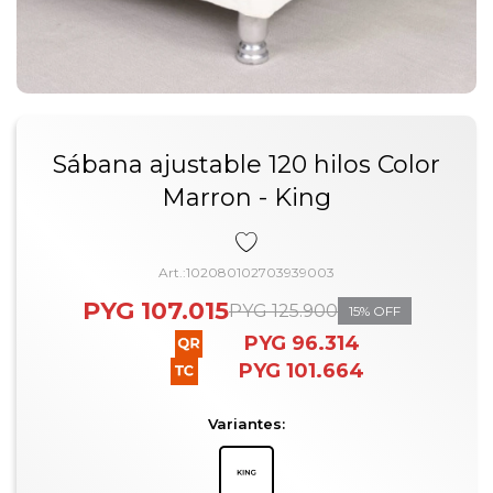
Sábana ajustable 120 hilos Color
Marron - King
102080102703939003
PYG
107.015
PYG
125.900
15
PYG
96.314
PYG
101.664
Variantes: