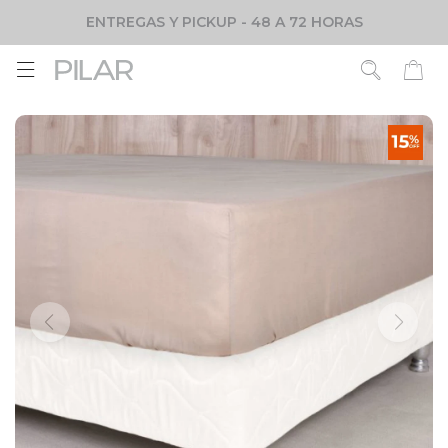
ENTREGAS Y PICKUP - 48 A 72 HORAS
