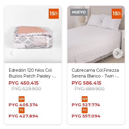
Edredón 120 hilos Col.
Cubrecama Col.Finezza
Buzios Patch Paisley -
Serena Blanco - Twin -
King- Super King
Twin Plus
PYG
450.415
PYG
586.415
PYG
529.900
PYG
689.900
PYG
405.374
PYG
527.774
PYG
427.894
PYG
557.094