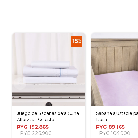
Juego de Sábanas para Cuna
Sábana ajustable pa
Alforzas - Celeste
Rosa
PYG
192.865
PYG
89.165
PYG
226.900
PYG
104.900