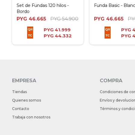
Set de Fundas 120 hilos -
Funda Basic - Blan
Bordo
PYG
46.665
PYG
54.900
PYG
46.665
PY
PYG
41.999
PYG
4
PYG
44.332
PYG
EMPRESA
COMPRA
Tiendas
Condiciones de co
Quienes somos
Envíos y devolucio
Contacto
Términos y condic
Trabaja con nosotros