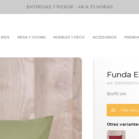
ENTREGAS Y PICKUP - 48 A 72 HORAS
KIDS
MESA Y COCINA
MUEBLES Y DECO
ACCESORIOS
PREND
Funda Es
1030101027
50x70 cm
Este artíc
Otras variante