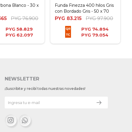
bona Blanco - 30 x
Funda Finezza 400 hilos Gris
con Bordado Gris - 50 x 70
365
PYG
76.900
PYG
83.215
PYG
97.900
PYG
58.829
PYG
74.894
PYG
62.097
PYG
79.054
NEWSLETTER
¡Suscribite y recibí todas nuestras novedades!

