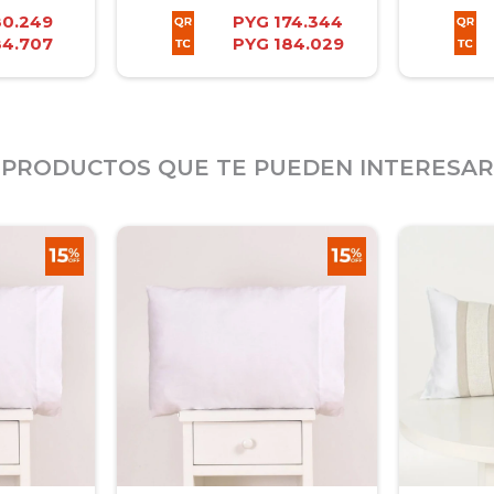
80.249
PYG
174.344
84.707
PYG
184.029
PRODUCTOS QUE TE PUEDEN INTERESAR