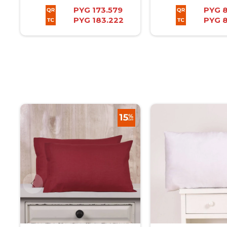
PYG
173.579
PYG
PYG
183.222
PYG