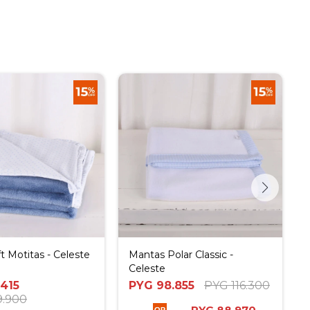
t Motitas - Celeste
Mantas Polar Classic -
Celeste
.415
PYG
98.855
PYG
116.300
9.900
PYG
88.970