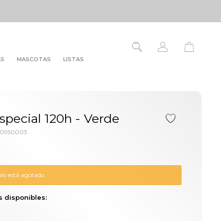
AS
MASCOTAS
LISTAS
pecial 120h - Verde
00950003
ulo está agotado.
s disponibles: