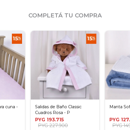
COMPLETÁ TU COMPRA
ra cuna -
Salidas de Baño Classic
Manta Sof
Cuadros Rosa - P
PYG
193.715
PYG
127
PYG
227.900
PYG
14