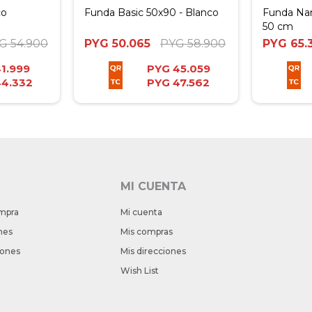
co
Funda Basic 50x90 - Blanco
Funda Nar
50 cm
G
54.900
PYG
50.065
PYG
58.900
PYG
65.
1.999
PYG
45.059
44.332
PYG
47.562
MI CUENTA
mpra
Mi cuenta
nes
Mis compras
iones
Mis direcciones
Wish List