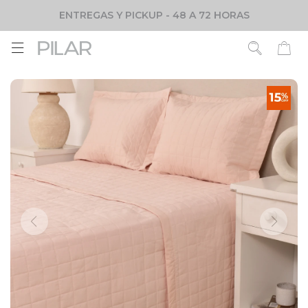
ENTREGAS Y PICKUP - 48 A 72 HORAS
