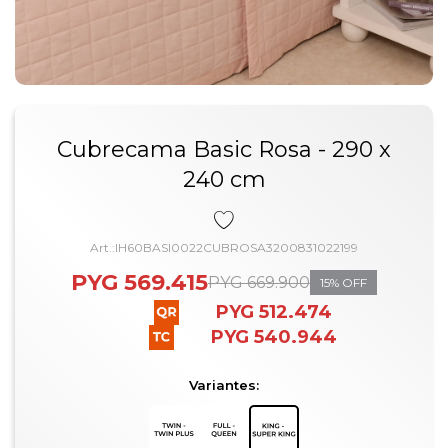
Cubrecama Basic Rosa - 290 x
240 cm
IH60BASI0022CUBROSA3200831022199
PYG
569.415
PYG
669.900
15
PYG
512.474
PYG
540.944
Variantes: