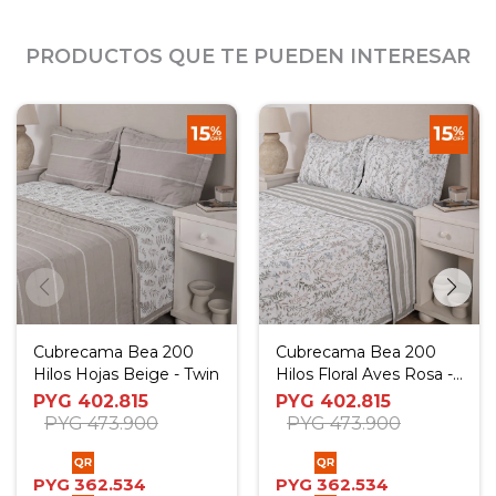
PRODUCTOS QUE TE PUEDEN INTERESAR
Cubrecama Bea 200
Cubrecama Bea 200
Hilos Hojas Beige - Twin
Hilos Floral Aves Rosa -
Twin
PYG
402.815
PYG
402.815
PYG
473.900
PYG
473.900
PYG
362.534
PYG
362.534