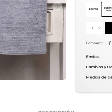
1

Envíos
Cambios y D
Medios de p