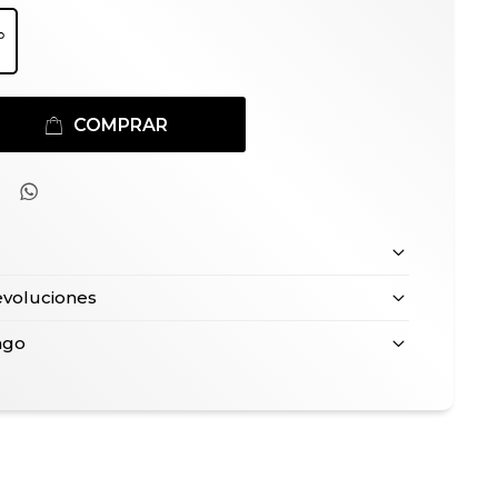
COMPRAR

evoluciones
ago