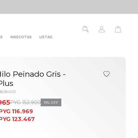
AS
MASCOTAS
LISTAS
Hilo Peinado Gris -
Plus
01828003
965
PYG
152.900
15
PYG
116.969
PYG
123.467