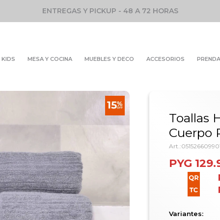
ENTREGAS Y PICKUP - 48 A 72 HORAS
KIDS
MESA Y COCINA
MUEBLES Y DECO
ACCESORIOS
PREND
Toallas 
Cuerpo 
0515266099
PYG
129.
Variantes: