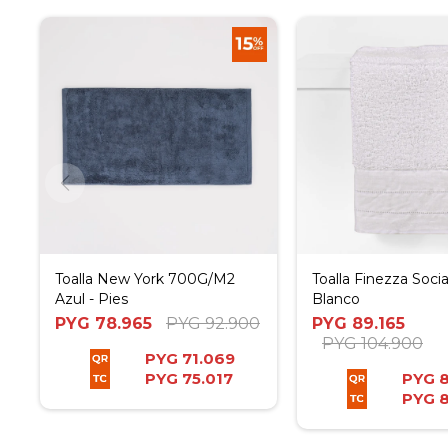
Toalla New York 700G/M2
Toalla Finezza Socia
Azul - Pies
Blanco
PYG
78.965
PYG
92.900
PYG
89.165
PYG
104.900
PYG
71.069
PYG
75.017
PYG
PYG