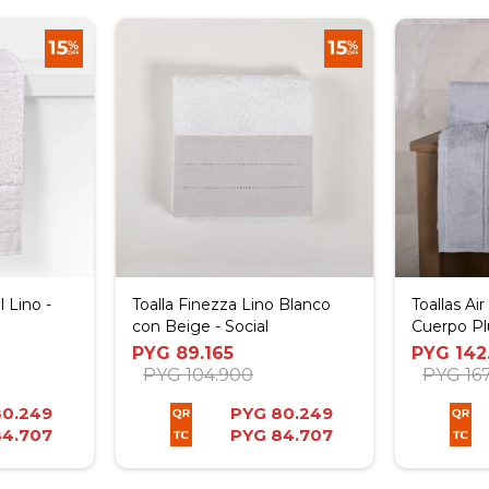
l Lino -
Toalla Finezza Lino Blanco
Toallas Ai
con Beige - Social
Cuerpo Pl
PYG
89.165
PYG
142
PYG
104.900
PYG
16
80.249
PYG
80.249
84.707
PYG
84.707