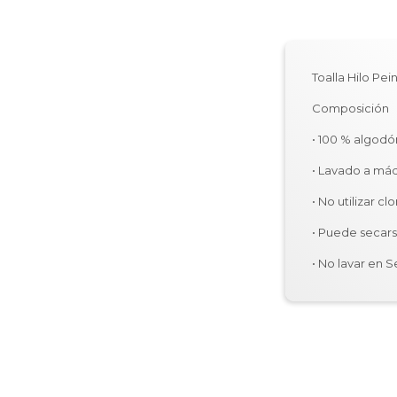
Toalla Hilo Pe
Composición
• 100 % algod
• Lavado a má
• No utilizar c
• Puede secars
• No lavar en S