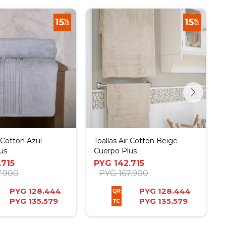
r Cotton Azul -
Toallas Air Cotton Beige -
us
Cuerpo Plus
.715
PYG
142.715
7.900
PYG
167.900
PYG
128.444
PYG
128.444
PYG
135.579
PYG
135.579