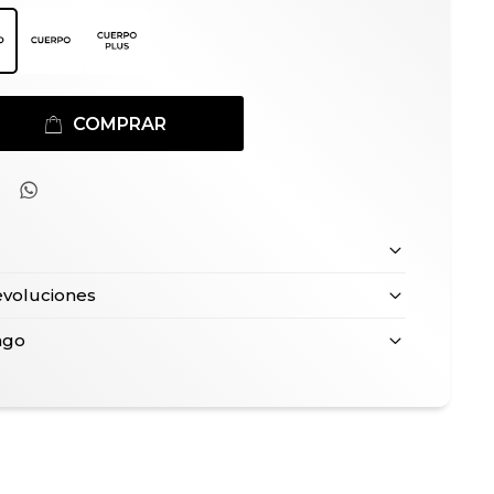
COMPRAR

evoluciones
ago