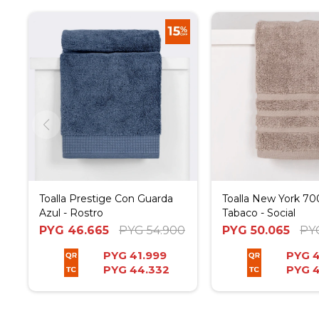
Toalla Prestige Con Guarda
Toalla New York 7
Azul - Rostro
Tabaco - Social
PYG
46.665
PYG
54.900
PYG
50.065
PY
PYG
41.999
PYG
4
PYG
44.332
PYG
4