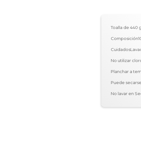
Toalla de 440 
Composición1
CuidadosLavad
No utilizar clor
Planchar a te
Puede secarse
No lavar en S