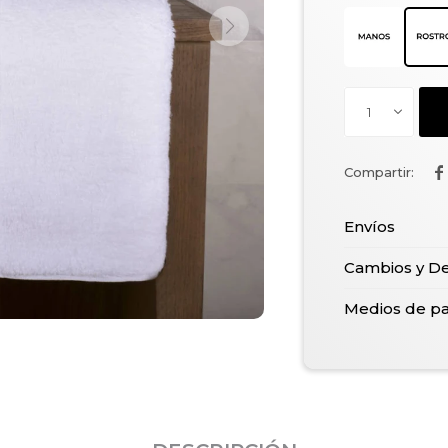
1

Envíos
Cambios y D
Medios de p