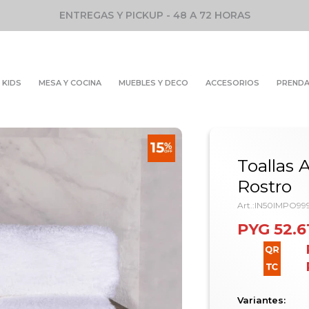
ENTREGAS Y PICKUP - 48 A 72 HORAS
KIDS
MESA Y COCINA
MUEBLES Y DECO
ACCESORIOS
PREND
Toallas 
Rostro
IN50IMPO99
PYG
52.6
Variantes: