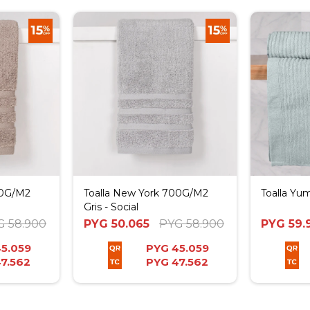
00G/M2
Toalla New York 700G/M2
Toalla Yu
Gris - Social
G
58.900
PYG
50.065
PYG
58.900
PYG
59.
5.059
PYG
45.059
7.562
PYG
47.562