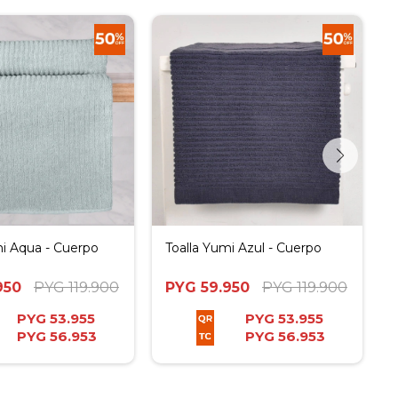
mi Aqua - Cuerpo
Toalla Yumi Azul - Cuerpo
950
PYG
119.900
PYG
59.950
PYG
119.900
PYG
53.955
PYG
53.955
PYG
56.953
PYG
56.953