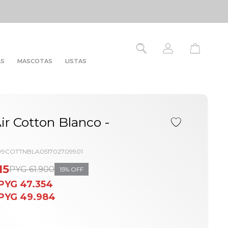
AS
MASCOTAS
LISTAS
Air Cotton Blanco -
99COTTNBLA051702709901
15
PYG
61.900
15
PYG
47.354
PYG
49.984