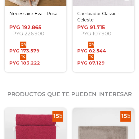
Necessaire Eva - Rosa
Cambiador Classic -
Celeste
PYG
192.865
PYG
91.715
PYG
226.900
PYG
107.900
PYG
173.579
PYG
82.544
PYG
183.222
PYG
87.129
PRODUCTOS QUE TE PUEDEN INTERESAR