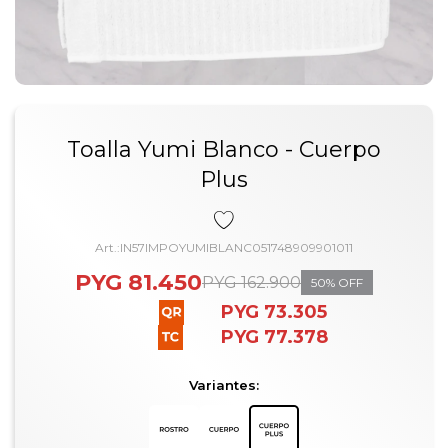
Toalla Yumi Blanco - Cuerpo
Plus
IN57IMPOYUMIBLANC051748909901011
PYG
81.450
PYG
162.900
50
PYG
73.305
PYG
77.378
Variantes: