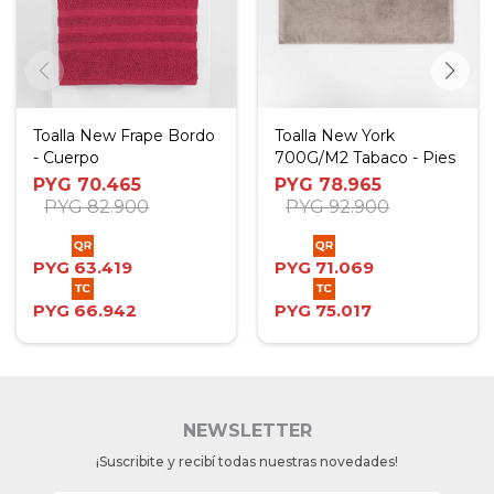
Toalla New Frape Bordo
Toalla New York
- Cuerpo
700G/M2 Tabaco - Pies
PYG
70.465
PYG
78.965
PYG
82.900
PYG
92.900
PYG
63.419
PYG
71.069
PYG
66.942
PYG
75.017
NEWSLETTER
¡Suscribite y recibí todas nuestras novedades!