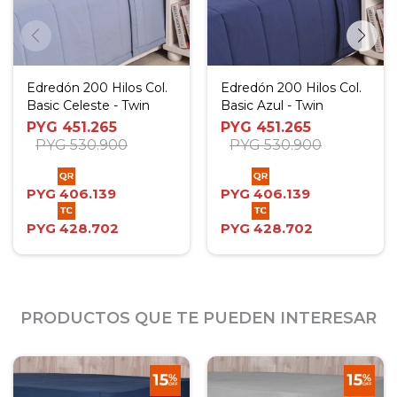
Edredón 200 Hilos Col.
Edredón 200 Hilos Col.
Basic Celeste - Twin
Basic Azul - Twin
PYG
451.265
PYG
451.265
PYG
530.900
PYG
530.900
PYG
406.139
PYG
406.139
PYG
428.702
PYG
428.702
PRODUCTOS QUE TE PUEDEN INTERESAR