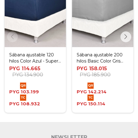
Sábana ajustable 120
Sábana ajustable 200
hilos Color Azul - Super
hilos Basic Color Gris
King
(Altura del Colchón: 30
PYG
114.665
PYG
158.015
cm) - Twin
PYG
134.900
PYG
185.900
PYG
103.199
PYG
142.214
PYG
108.932
PYG
150.114
NEWSLETTER