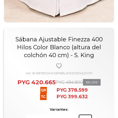
Sábana Ajustable Finezza 400
Hilos Color Blanco (altura del
colchón 40 cm) - S. King
IE45FINE0AJUSFINBLA1020934220011
PYG
420.665
PYG
494.900
15
PYG
378.599
PYG
399.632
Variantes: