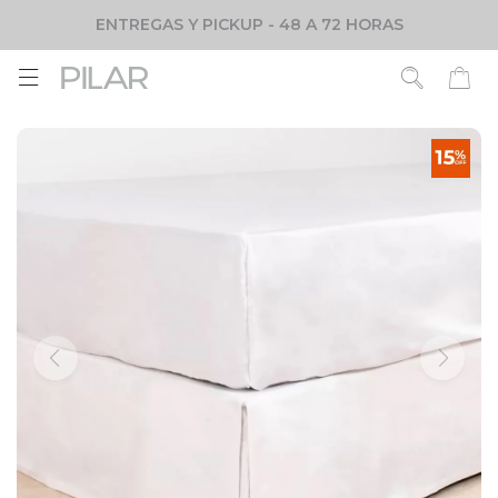
ENTREGAS Y PICKUP - 48 A 72 HORAS
