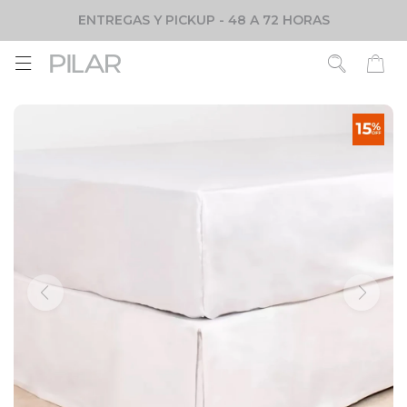
ENTREGAS Y PICKUP - 48 A 72 HORAS
