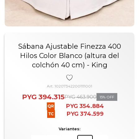
Sábana Ajustable Finezza 400
Hilos Color Blanco (altura del
colchón 40 cm) - King
102073422001111001
PYG
394.315
PYG
463.900
15
PYG
354.884
PYG
374.599
Variantes: