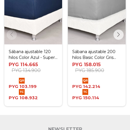
Sábana ajustable 120
Sábana ajustable 200
hilos Color Azul - Super
hilos Basic Color Gris
King
(Altura del Colchón: 30
PYG
114.665
PYG
158.015
cm) - Twin
PYG
134.900
PYG
185.900
PYG
103.199
PYG
142.214
PYG
108.932
PYG
150.114
NEWSLETTER