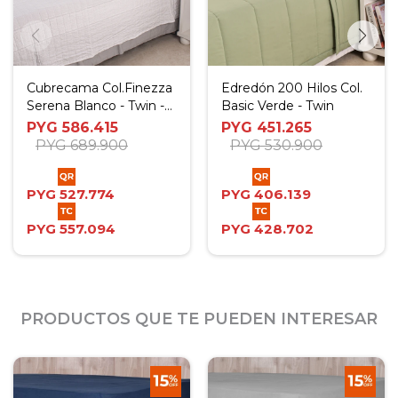
Cubrecama Col.Finezza
Edredón 200 Hilos Col.
Serena Blanco - Twin -
Basic Verde - Twin
Twin Plus
PYG
586.415
PYG
451.265
PYG
689.900
PYG
530.900
PYG
527.774
PYG
406.139
PYG
557.094
PYG
428.702
PRODUCTOS QUE TE PUEDEN INTERESAR