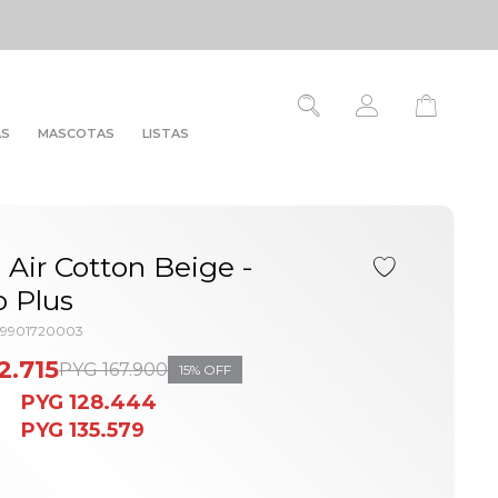
AS
MASCOTAS
LISTAS
s Air Cotton Beige -
 Plus
09901720003
2.715
PYG
167.900
15
PYG
128.444
PYG
135.579