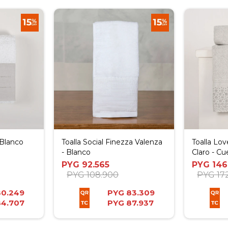
 Blanco
Toalla Social Finezza Valenza
Toalla Lo
- Blanco
Claro - Cu
PYG
92.565
PYG
146
PYG
108.900
PYG
17
80.249
PYG
83.309
84.707
PYG
87.937