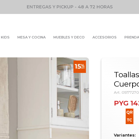
ENTREGAS Y PICKUP - 48 A 72 HORAS
KIDS
MESA Y COCINA
MUEBLES Y DECO
ACCESORIOS
PREND
Toalla
Cuerpo
0517727
PYG
14
Variantes: