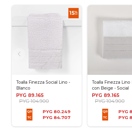
Toalla Finezza Social Lino -
Toalla Finezza Lino
Blanco
con Beige - Social
PYG
89.165
PYG
89.165
PYG
104.900
PYG
104.900
PYG
80.249
PYG
PYG
84.707
PYG