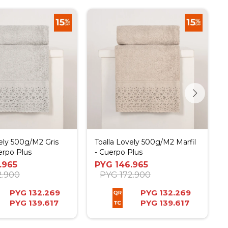
vely 500g/M2 Gris
Toalla Lovely 500g/M2 Marfil
erpo Plus
- Cuerpo Plus
.965
PYG
146.965
2.900
PYG
172.900
PYG
132.269
PYG
132.269
PYG
139.617
PYG
139.617