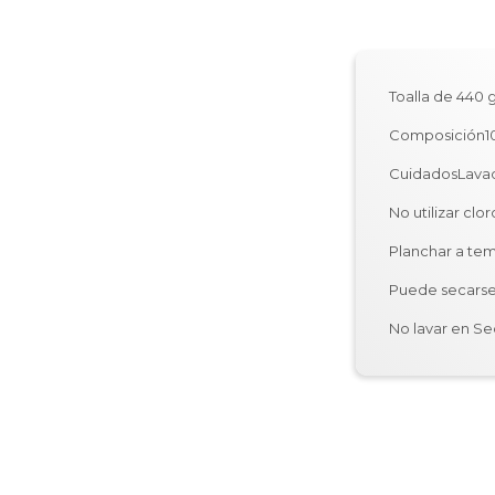
Toalla de 440 
Composición1
CuidadosLavad
No utilizar clor
Planchar a te
Puede secarse
No lavar en S