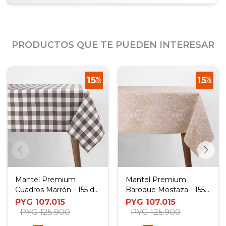
PRODUCTOS QUE TE PUEDEN INTERESAR
Mantel Premium
Mantel Premium
Cuadros Marrón - 155 de
Baroque Mostaza - 155
diámetro
de diamétro
PYG
107.015
PYG
107.015
PYG
125.900
PYG
125.900