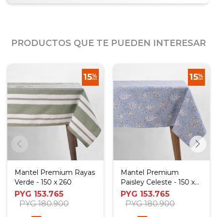
PRODUCTOS QUE TE PUEDEN INTERESAR
Mantel Premium Rayas
Mantel Premium
Verde - 150 x 260
Paisley Celeste - 150 x
260
PYG
153.765
PYG
153.765
PYG
180.900
PYG
180.900