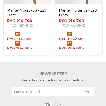
Mantel Mburukuja - 220
Mantel Hortensia - 220
Diam
Diam
PYG
214.740
PYG
214.740
PYG
357.900
PYG
357.900
PYG
193.266
PYG
193.266
PYG
204.003
PYG
204.003
NEWSLETTER
¡Suscribite y recibí todas nuestras novedades!

