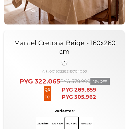
Mantel Cretona Beige - 160x260
cm
001602282113704003
PYG
322.065
PYG
378.900
15
PYG
289.859
PYG
305.962
Variantes: