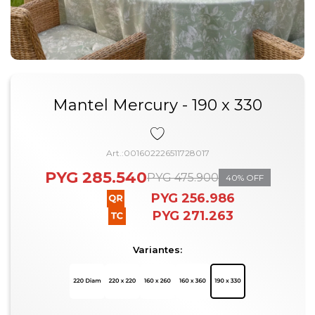
Mantel Mercury - 190 x 330
001602226511728017
PYG
285.540
PYG
475.900
40
PYG
256.986
PYG
271.263
Variantes: