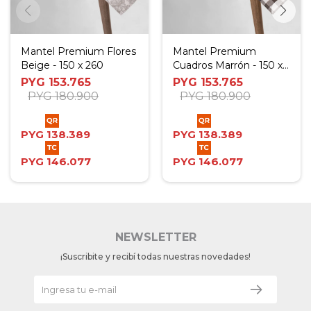
Mantel Premium Flores
Mantel Premium
Beige - 150 x 260
Cuadros Marrón - 150 x
260
PYG
153.765
PYG
153.765
PYG
180.900
PYG
180.900
PYG
138.389
PYG
138.389
PYG
146.077
PYG
146.077
NEWSLETTER
¡Suscribite y recibí todas nuestras novedades!