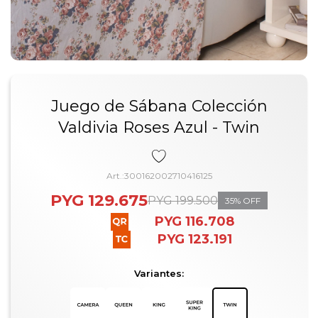
Juego de Sábana Colección
Valdivia Roses Azul - Twin
300162002710416125
PYG
129.675
PYG
199.500
35
PYG
116.708
PYG
123.191
Variantes: