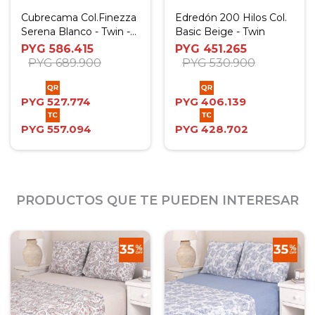
Cubrecama Col.Finezza
Edredón 200 Hilos Col.
Serena Blanco - Twin -
Basic Beige - Twin
Twin Plus
PYG
586.415
PYG
451.265
PYG
689.900
PYG
530.900
PYG
527.774
PYG
406.139
PYG
557.094
PYG
428.702
PRODUCTOS QUE TE PUEDEN INTERESAR