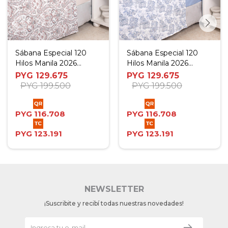
Sábana Especial 120
Sábana Especial 120
Hilos Manila 2026
Hilos Manila 2026
Paisley Beige - Twin
Geometrico Azul - Twin
PYG
129.675
PYG
129.675
PYG
199.500
PYG
199.500
PYG
116.708
PYG
116.708
PYG
123.191
PYG
123.191
NEWSLETTER
¡Suscribite y recibí todas nuestras novedades!