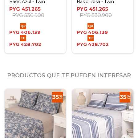
Basic Azul - Twin
Basic Rosa - Twin
PYG
451.265
PYG
451.265
PYG
530.900
PYG
530.900
PYG
406.139
PYG
406.139
PYG
428.702
PYG
428.702
PRODUCTOS QUE TE PUEDEN INTERESAR