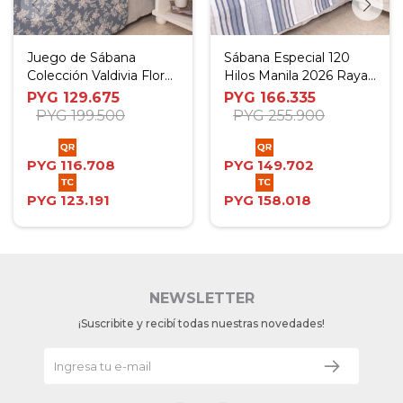
Juego de Sábana
Sábana Especial 120
Colección Valdivia Flores
Hilos Manila 2026 Rayas
con Fondo Greige -
Gris - Camera
PYG
129.675
PYG
166.335
Twin
PYG
199.500
PYG
255.900
PYG
116.708
PYG
149.702
PYG
123.191
PYG
158.018
NEWSLETTER
¡Suscribite y recibí todas nuestras novedades!