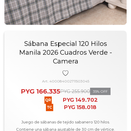
Sábana Especial 120 Hilos
Manila 2026 Cuadros Verde -
Camera
400084002711503045
PYG
166.335
PYG
255.900
35
PYG
149.702
PYG
158.018
Juego de sábanas de tejido sabanero 120 hilos.
Contiene una sábana ajustable de 30 cm de vértice.