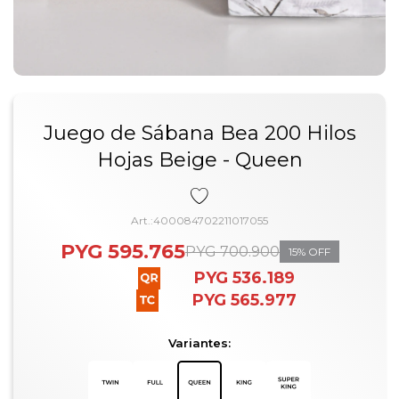
Juego de Sábana Bea 200 Hilos
Hojas Beige - Queen
400084702211017055
PYG
595.765
PYG
700.900
15
PYG
536.189
PYG
565.977
Variantes: