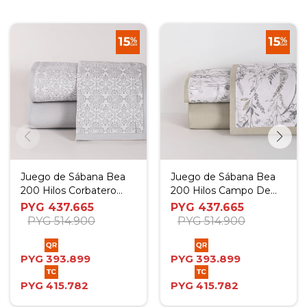
Juego de Sábana Bea
Juego de Sábana Bea
200 Hilos Corbatero
200 Hilos Campo De
Gris - Twin
Flores Verde - Twin
PYG
437.665
PYG
437.665
PYG
514.900
PYG
514.900
PYG
393.899
PYG
393.899
PYG
415.782
PYG
415.782