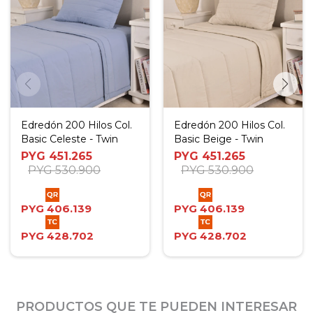
Edredón 200 Hilos Col.
Edredón 200 Hilos Col.
Basic Celeste - Twin
Basic Beige - Twin
PYG
451.265
PYG
451.265
PYG
530.900
PYG
530.900
PYG
406.139
PYG
406.139
PYG
428.702
PYG
428.702
PRODUCTOS QUE TE PUEDEN INTERESAR