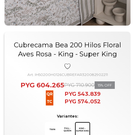
Cubrecama Bea 200 Hilos Floral
Aves Rosa - King - Super King
IH50200H0126CUBREFAR320082902211
PYG
604.265
PYG
710.900
15
PYG
543.839
PYG
574.052
Variantes: