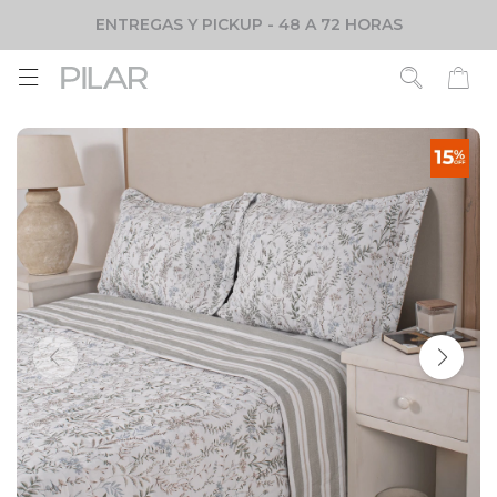
ENTREGAS Y PICKUP - 48 A 72 HORAS
