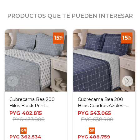
PRODUCTOS QUE TE PUEDEN INTERESAR
Cubrecama Bea 200
Cubrecama Bea 200
Hilos Block Print
Hilos Cuadros Azules -
Celeste - Twin
Full - Queen
PYG
402.815
PYG
543.065
PYG
473.900
PYG
638.900
PYG
362.534
PYG
488.759