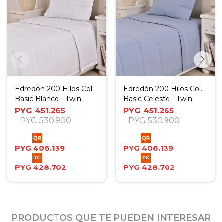
Edredón 200 Hilos Col.
Edredón 200 Hilos Col.
Basic Blanco - Twin
Basic Celeste - Twin
PYG
451.265
PYG
451.265
PYG
530.900
PYG
530.900
PYG
406.139
PYG
406.139
PYG
428.702
PYG
428.702
PRODUCTOS QUE TE PUEDEN INTERESAR