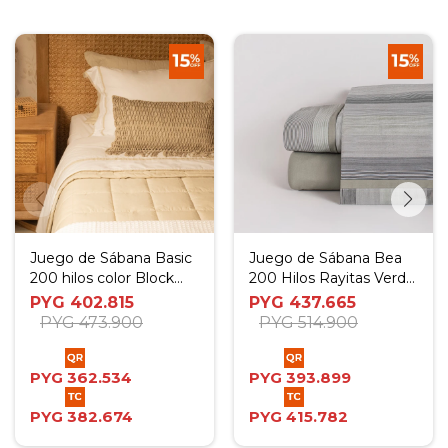
Juego de Sábana Basic
Juego de Sábana Bea
200 hilos color Block
200 Hilos Rayitas Verde
Blanco Beige - Twin
- Twin
PYG
402.815
PYG
437.665
PYG
473.900
PYG
514.900
PYG
362.534
PYG
393.899
PYG
382.674
PYG
415.782