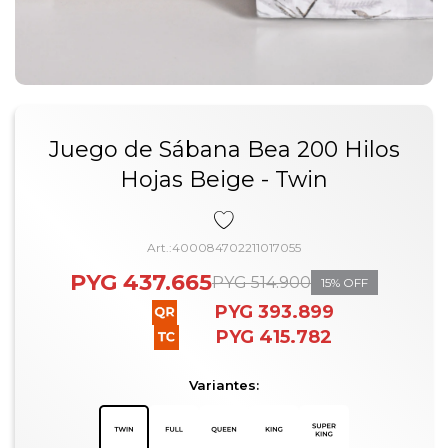
Juego de Sábana Bea 200 Hilos
Hojas Beige - Twin
400084702211017055
PYG
437.665
PYG
514.900
15
PYG
393.899
PYG
415.782
Variantes: