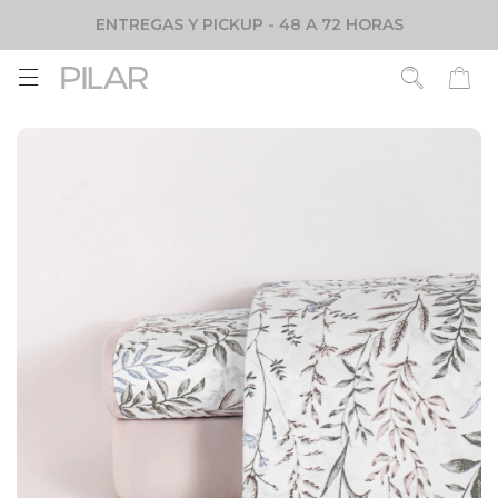
ENTREGAS Y PICKUP - 48 A 72 HORAS
