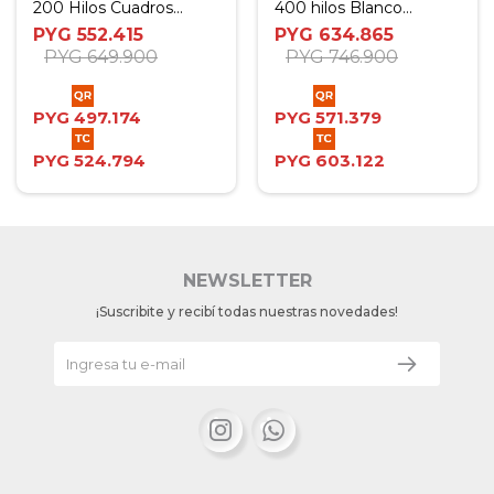
200 Hilos Cuadros
400 hilos Blanco
Azules - Full
(Bordado Beige) - Full
PYG
552.415
PYG
634.865
PYG
649.900
PYG
746.900
PYG
497.174
PYG
571.379
PYG
524.794
PYG
603.122
NEWSLETTER
¡Suscribite y recibí todas nuestras novedades!

