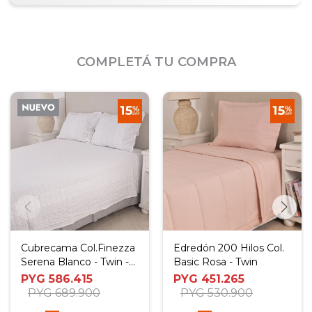
COMPLETÁ TU COMPRA
Cubrecama Col.Finezza
Edredón 200 Hilos Col.
Serena Blanco - Twin -
Basic Rosa - Twin
Twin Plus
PYG
586.415
PYG
451.265
PYG
689.900
PYG
530.900