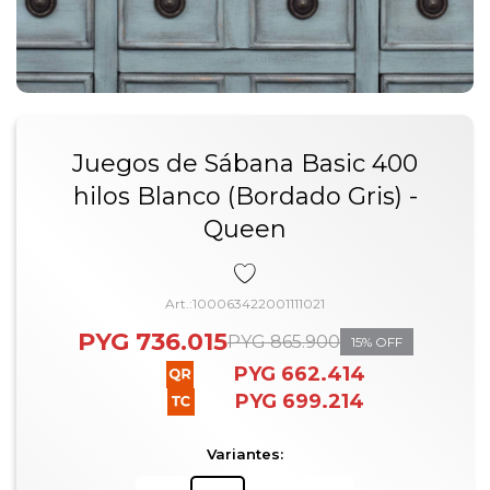
Juegos de Sábana Basic 400
hilos Blanco (Bordado Gris) -
Queen
100063422001111021
PYG
736.015
PYG
865.900
15
PYG
662.414
PYG
699.214
Variantes: