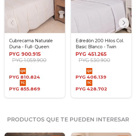
Cubrecama Naturale
Edredón 200 Hilos Col.
Duna - Full- Queen
Basic Blanco - Twin
PYG
900.915
PYG
451.265
PYG
1.059.900
PYG
530.900
PYG
810.824
PYG
406.139
PYG
855.869
PYG
428.702
PRODUCTOS QUE TE PUEDEN INTERESAR