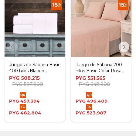
Juegos de Sábana Basic
Juego de Sábana 200
400 hilos Blanco
hilos Basic Color Rosa
(Bordado Blanco) - Twin
(Altura del Colchón: 30
PYG
508.215
PYG
551.565
cm) - King
PYG
597.900
PYG
648.900
PYG
457.394
PYG
496.409
PYG
482.804
PYG
523.987