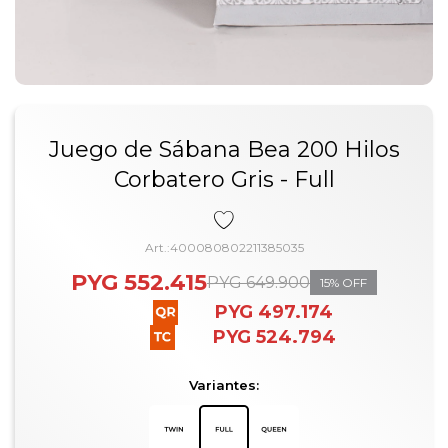
Juego de Sábana Bea 200 Hilos
Corbatero Gris - Full
400080802211385035
PYG
552.415
PYG
649.900
15
PYG
497.174
PYG
524.794
Variantes: