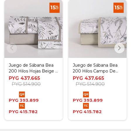
Juego de Sábana Bea
Juego de Sábana Bea
200 Hilos Hojas Beige -
200 Hilos Campo De
Twin
Flores Verde - Twin
PYG
437.665
PYG
437.665
PYG
514.900
PYG
514.900
PYG
393.899
PYG
393.899
PYG
415.782
PYG
415.782