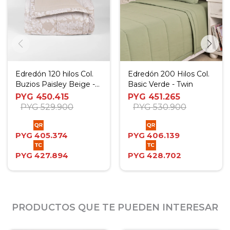
Edredón 120 hilos Col.
Edredón 200 Hilos Col.
Buzios Paisley Beige -
Basic Verde - Twin
King- Super King
PYG
450.415
PYG
451.265
PYG
529.900
PYG
530.900
PYG
405.374
PYG
406.139
PYG
427.894
PYG
428.702
PRODUCTOS QUE TE PUEDEN INTERESAR