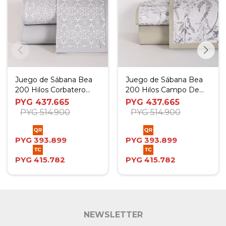
Juego de Sábana Bea
Juego de Sábana Bea
200 Hilos Corbatero
200 Hilos Campo De
Gris - Twin
Flores Verde - Twin
PYG
437.665
PYG
437.665
PYG
514.900
PYG
514.900
PYG
393.899
PYG
393.899
PYG
415.782
PYG
415.782
NEWSLETTER