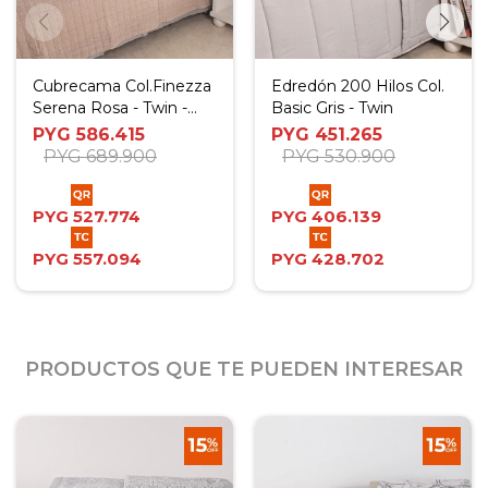
Cubrecama Col.Finezza
Edredón 200 Hilos Col.
Serena Rosa - Twin -
Basic Gris - Twin
Twin Plus
PYG
586.415
PYG
451.265
PYG
689.900
PYG
530.900
PYG
527.774
PYG
406.139
PYG
557.094
PYG
428.702
PRODUCTOS QUE TE PUEDEN INTERESAR