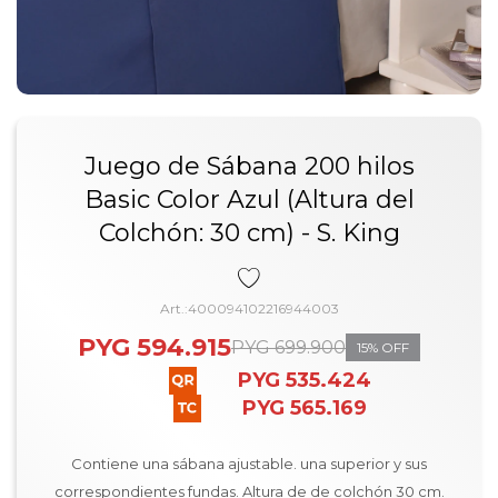
Juego de Sábana 200 hilos
Basic Color Azul (Altura del
Colchón: 30 cm) - S. King
400094102216944003
PYG
594.915
PYG
699.900
15
PYG
535.424
PYG
565.169
Contiene una sábana ajustable. una superior y sus
correspondientes fundas. Altura de de colchón 30 cm.