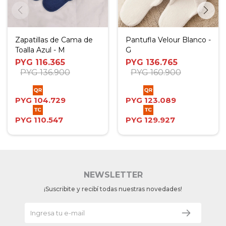
Zapatillas de Cama de
Pantufla Velour Blanco -
Toalla Azul - M
G
PYG
116.365
PYG
136.765
PYG
136.900
PYG
160.900
PYG
104.729
PYG
123.089
PYG
110.547
PYG
129.927
NEWSLETTER
¡Suscribite y recibí todas nuestras novedades!