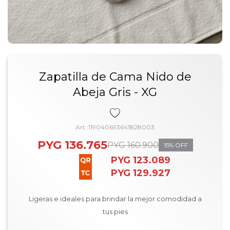
Zapatilla de Cama Nido de
Abeja Gris - XG
119040693641828003
PYG
136.765
PYG
160.900
15
PYG
123.089
PYG
129.927
Ligeras e ideales para brindar la mejor comodidad a
tus pies