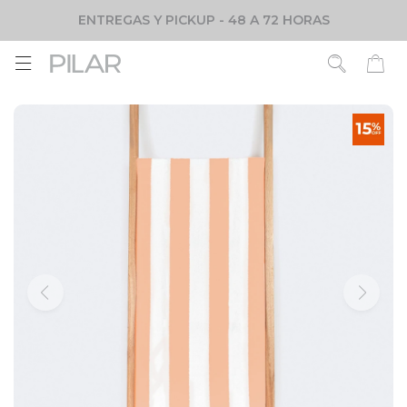
ENTREGAS Y PICKUP - 48 A 72 HORAS
