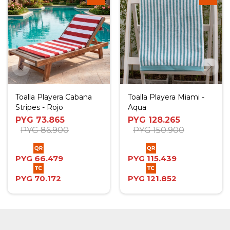
Toalla Playera Cabana
Toalla Playera Miami -
Stripes - Rojo
Aqua
PYG
73.865
PYG
128.265
PYG
86.900
PYG
150.900
PYG
66.479
PYG
115.439
PYG
70.172
PYG
121.852